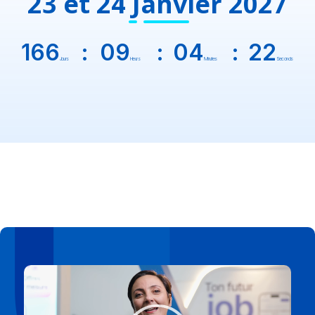
23 et 24 Janvier 2027
166
09
04
20
Jours
Heurs
Minutes
Seconds