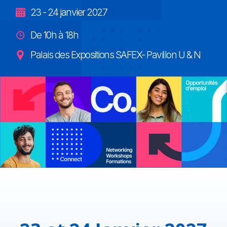
23 - 24 janvier 2027
De 10h à 18h
Palais des Expositions SAFEX- Pavillon U & N