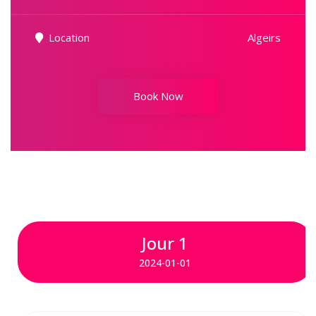
Location
Algeirs
Book Now
Jour 1
2024-01-01